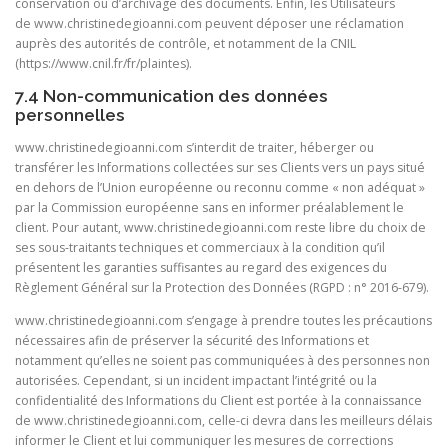
conservation ou d’archivage des documents. Enfin, les Utilisateurs
de
www.christinedegioanni.com peuvent déposer une réclamation
auprès des autorités de contrôle, et notamment de la CNIL
(https://www.cnil.fr/fr/plaintes).
7.4 Non-communication des données
personnelles
www.christinedegioanni.com s’interdit de traiter, héberger ou
transférer les Informations collectées sur ses Clients vers un pays situé
en dehors de l’Union européenne ou reconnu comme « non adéquat »
par la Commission européenne sans en informer préalablement le
client. Pour autant,
www.christinedegioanni.com reste libre du choix de
ses sous-traitants techniques et commerciaux à la condition qu’il
présentent les garanties suffisantes au regard des exigences du
Règlement Général sur la Protection des Données (RGPD : n° 2016-679).
www.christinedegioanni.com s’engage à prendre toutes les précautions
nécessaires afin de préserver la sécurité des Informations et
notamment qu’elles ne soient pas communiquées à des personnes non
autorisées. Cependant, si un incident impactant l’intégrité ou la
confidentialité des Informations du Client est portée à la connaissance
de
www.christinedegioanni.com, celle-ci devra dans les meilleurs délais
informer le Client et lui communiquer les mesures de corrections