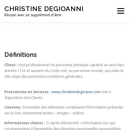
Aller
CHRISTINE DEGIOANNI
au
Menu
contenu
Réussir avec un supplément d'âme
A PROPOS
TRAVAILLER AVEC MOI
CONTACT
Définitions
Client :
tout professionnel ou personne physique capable au sens des
articles 1123 et suivants du Code civil, ou personne morale, qui visite le
Site objet des présentes conditions générales.
Prestations et Services :
www.christinedegioanni.com
met à
disposition des Clients
Contenu :
Ensemble des éléments constituants l’information présente
sur le Site, notamment textes – images – vidéos.
Informations clients :
Ci après dénommé « Information (s) » qui
correspondent à l’ensemble des données personnelles susceptibles