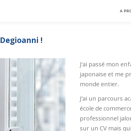
A PR
 Degioanni !
J’ai passé mon enf
japonaise et me p
monde entier.
J’ai un parcours a
école de commerce)
professionnel jalo
sur un CV mais qu